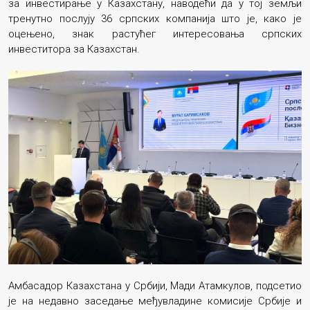
за инвестирање у Казахстану, наводећи да у тој земљи
тренутно послују 36 српских компанија што је, како је
оцењено, знак растућег интересовања српских
инвеститора за Казахстан.
Амбасадор Казахстана у Србији, Мади Атамкулов, подсетио
је на недавно заседање међувладине комисије Србије и