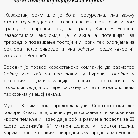
логистичком коридору Кина-Европа.
„Казахстан, осим што је богат ресурсима, има важну
стратешку улогу јер се налази на најважнијем логистичком
правцу за наредни век, на правцу Кина – Европа.
Казахстанска економија је снажна а потенцијал за
привредно повезивање постоји и у новим технологијама из
сектора пољопривреде и унапређењу продуктивности“,
истакао је Весовић.
Весовић је позвао казахстанске компаније да размотре
Србију као хаб за пословање у Европи, посебно у
секторима дигитализације, нових технологија у
пољопривреди, и остваре сарадњу са научно-технолошким
парковима у нашој земљи.
Мурат Каримсаков, председавајући Спољнотрговинске
коморе Казахстана, оценио је да сарадња две земље има
чврсте темеље и навео да је робна размена порасла за 23
одсто, достижући 91 милион долара у прошлој години.
Каримсаков је српким привредницима представио услове