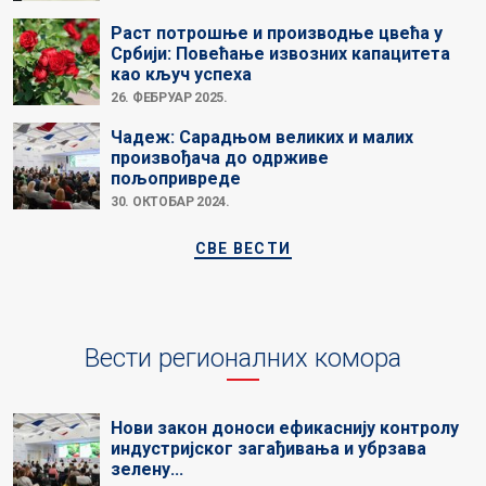
Раст потрошње и производње цвећа у
Србији: Повећање извозних капацитета
као кључ успеха
26. ФЕБРУАР 2025.
Чадеж: Сарадњом великих и малих
произвођача до одрживе
пољопривреде
30. ОКТОБАР 2024.
СВЕ ВЕСТИ
Вести регионалних комора
Нови закон доноси ефикаснију контролу
индустријског загађивања и убрзава
зелену...