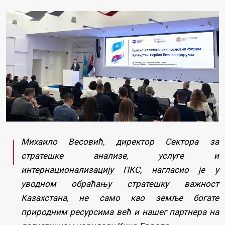
Михаило Весовић, директор Сектора за
стратешке анализе, услуге и
интернационализацију ПКС, нагласио је у
уводном обраћању стратешку важност
Казахстана, не само као земље богате
природним ресурсима већ и нашег партнера на