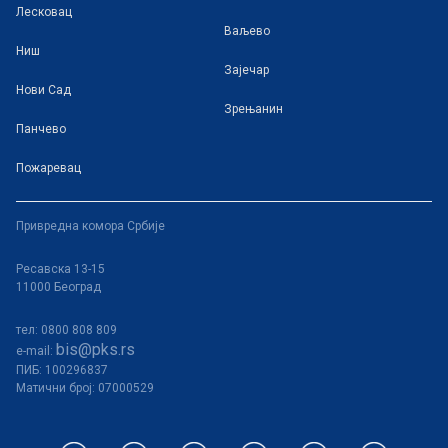
Лесковац
Ваљево
Ниш
Зајечар
Нови Сад
Зрењанин
Панчево
Пожаревац
Привредна комора Србије
Ресавска 13-15
11000 Београд
тел: 0800 808 809
bis@pks.rs
e-mail:
ПИБ:
100296837
Матични број: 07000529