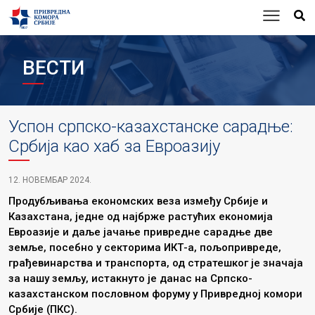
ВЕСТИ
Успон српско-казахстанске сарадње:
Србија као хаб за Евроазију
12. НОВЕМБАР 2024.
Продубљивања економских веза између Србије и
Казахстана, једне од најбрже растућих економија
Евроазије и даље јачање привредне сарадње две
земље, посебно у секторима ИКТ-а, пољопривреде,
грађевинарства и транспорта, од стратешког је значаја
за нашу земљу, истакнуто је данас на Српско-
казахстанском пословном форуму у Привредној комори
Србије (ПКС).