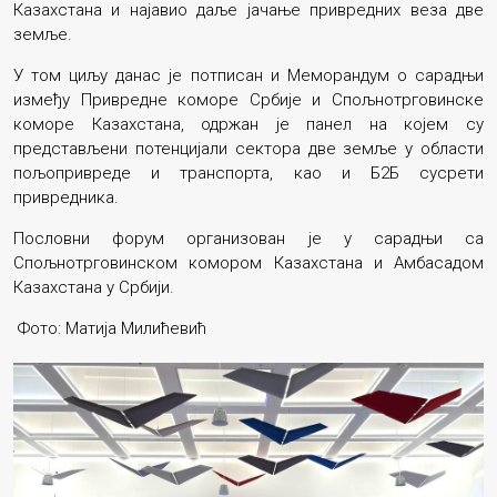
Казахстана и најавио даље јачање привредних веза две
земље.
У том циљу данас је потписан и Меморандум о сарадњи
између Привредне коморе Србије и Спољнотрговинске
коморе Казахстана, одржан је панел на којем су
представљени потенцијали сектора две земље у области
пољопривреде и транспорта, као и Б2Б сусрети
привредника.
Пословни форум организован је у сарадњи са
Спољнотрговинском комором Казахстана и Амбасадом
Казахстана у Србији.
Фото: Матија Милићевић