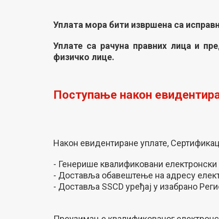
Уплата мора бити извршена са исправн
Уплате са рачуна правних лица и пре
физичко лице.
Поступање након евидентира
Након евидентиране уплате, Сертификац
- Генерише квалификовани електронски
- Доставља обавештење на адресу елект
- Доставља SSCD уређај у изабрано Рег
Преузимање квалификованог електронско