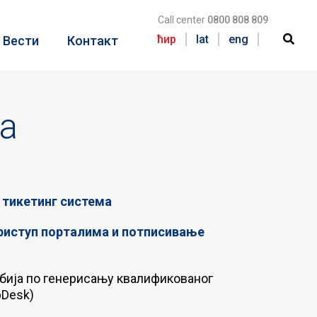
Call center
0800 808 809
ћир
lat
eng
Вести
Контакт
а
e тикетинг система
риступ порталима и потписивање
обија по генерисању квалификованог
pDesk)