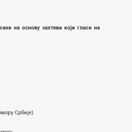
сане на основу захтева који гласе на
омору Србије).
тета.