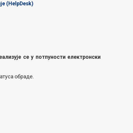
је (HelpDesk)
ализује се у потпуности електронски
атуса обраде.