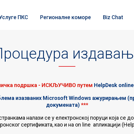
Услуге ПКС
Регионалне коморе
Biz Chat
Процедура издавањ
хничка подршка - ИСКЉУЧИВО путем
HelpDesk onlin
блема изазваних Microsoft Windows ажурирањем (п
докумената)
***
транкама налази се у електронској поруци која се д
ронског сертификата, као и нa
on line апликацији (Hel