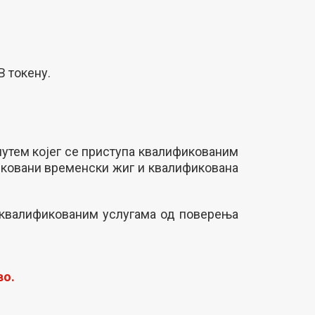
 токену.
 путем којег се приступа квалификованим
фиковани временски жиг и квалификована
п квалификованим услугама од поверења
во.