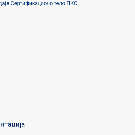
даје Сертификационо тело ПКС
нтација