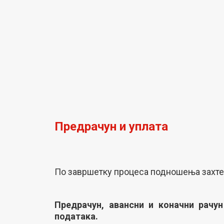
Предрачун и уплата
По завршетку процеса подношења захте
Предрачун, авансни и коначни рачун
података.