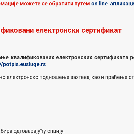
рмације можете се обратити путем
on line апликаци
ификовани електронски сертификат
ње квалификованих електронских сертификата ре
//potpis.eusluge.rs
но електронско подношење захтева, као и праћење ст
ира одговарајућу опцију: