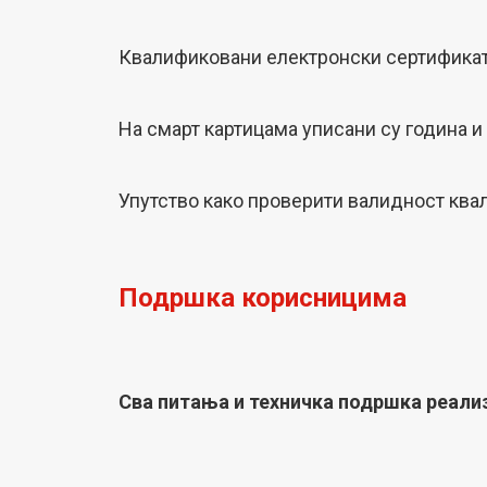
Квалификовани електронски сертификат 
На смарт картицама уписани су година и
Упутство како проверити валидност ква
Подршка корисницима
Сва питања и техничка подршка реали