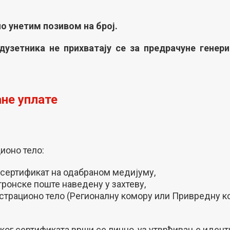
о унетим позивом на број.
дузетника не прихватају се за предрачуне генери
не уплате
ионо тело:
 сертификат на одабраном медијуму,
ронске поште наведену у захтеву,
истрационо тело (Регионалну комору или Привредну к
г сертификата врши се лично, уз утврђивање иденти