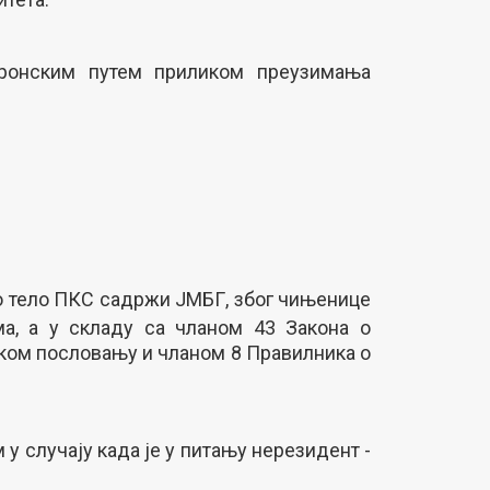
ктронским путем приликом преузимања
о тело ПКС садржи ЈМБГ, због чињенице
а, а у складу са чланом 43 Закона о
ском пословању и чланом 8 Правилника о
 случају када је у питању нерезидент -
.