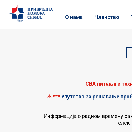
О нама
Чланство
СВА питања и те
⚠️ ***
Упутство за решавање про
Информација о радном времену са с
елект