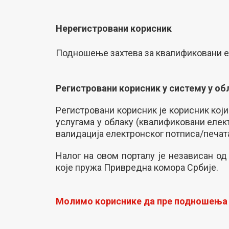
Нерегистровани корисник
Подношење захтева за квалификовани ел
Регистровани корисник у систему у об
Регистровани корисник је корисник који
услугама у облаку (квалификовани елек
валидација електронског потписа/печата
Налог на овом порталу је независан о
које пружа Привредна комора Србије.
Молимо кориснике да пре подношења з