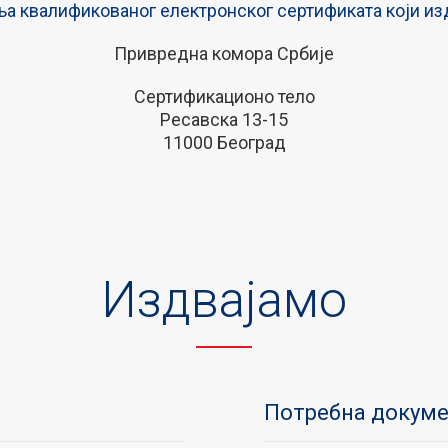
а квалификованог електронског сертификата који из
Привредна комора Србије
Сертификационо тело
Ресавска 13-15
11000 Београд
Издвајамо
Потребна докуме