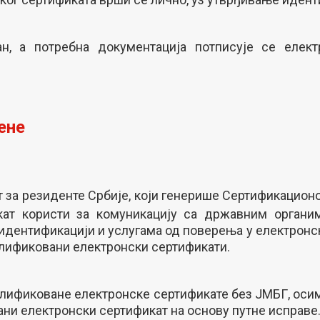
ан, а потребна документација потписује се еле
ене
 за резиденте Србије, који генерише Сертификацион
кат користи за комуникацију са државним органим
идентификацији и услугама од поверења у електрон
валификовани електронски сертификати.
лификоване електронске сертификате без ЈМБГ, осим у
ани електронски сертификат на основу путне исправе