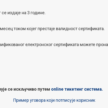
се издаје на 3 године.
 месец током којег престаје валидност сертификата.
лификованог електронског сертификата можете пронаћ
зује се искључиво путем
online тикетинг система.
Пример уговора који потписује корисник