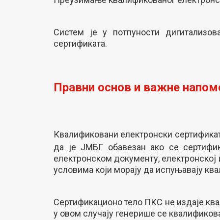
Систем је у потпуности дигитализов
сертификата.
Правни основ и важне напом
Квалификовани електронски сертификат
да је ЈМБГ обавезан ако се сертифи
електронском документу, електронској 
условима који морају да испуњавају к
Сертификационо тело ПКС не издаје ква
у овом случају генерише се квалификов