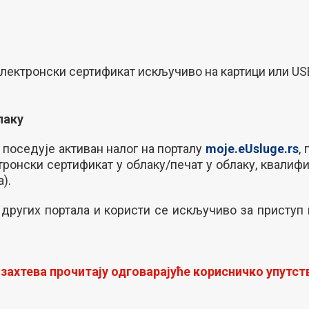
ектронски сертификат искључиво на картици или USB
лаку
 поседује активан налог на порталу
moje.eUsluge.rs
,
тронски сертификат у облаку/печат у облаку, квали
).
д других портала и користи се искључиво за присту
ахтева прочитају одговарајуће корисничко упутст