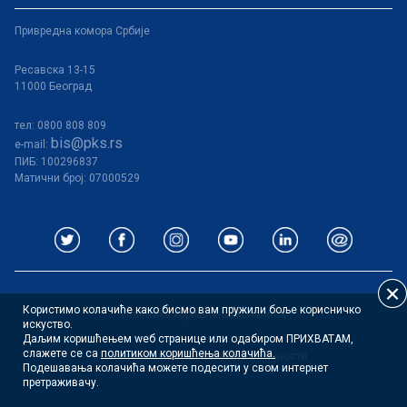
Привредна комора Србије
Ресавска 13-15
11000 Београд
тел: 0800 808 809
bis@pks.rs
e-mail:
ПИБ:
100296837
Матични број: 07000529
Користимо колачиће како бисмо вам пружили боље корисничко
Политика коришћења колачића
искуство.
Даљим коришћењем wеб странице или одабиром ПРИХВАТАМ,
слажете се са
политиком коришћења колачића.
Политика заштите података о личности
Подешавања колачића можете подесити у свом интернет
претраживачу.