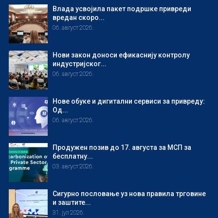
Влада усвојила пакет подршке привреди
вредан скоро...
06. август 2026.
Нови закон доноси ефикаснију контролу
индустријског...
06. август 2026.
Нове обуке и дигитални сервиси за привреду:
Од...
06. август 2026.
Продужен позив до 17. августа за МСП за
бесплатну...
03. август 2026.
Сигурно пословање уз нова правила трговине
и заштите...
31. јул 2026.