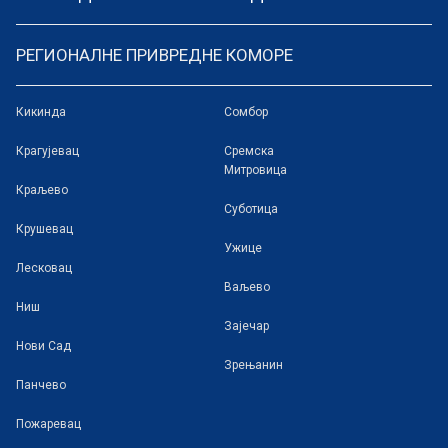
РЕГИОНАЛНЕ ПРИВРЕДНЕ КОМОРЕ
Кикинда
Сомбор
Крагујевац
Сремска
Митровица
Краљево
Суботица
Крушевац
Ужице
Лесковац
Ваљево
Ниш
Зајечар
Нови Сад
Зрењанин
Панчево
Пожаревац