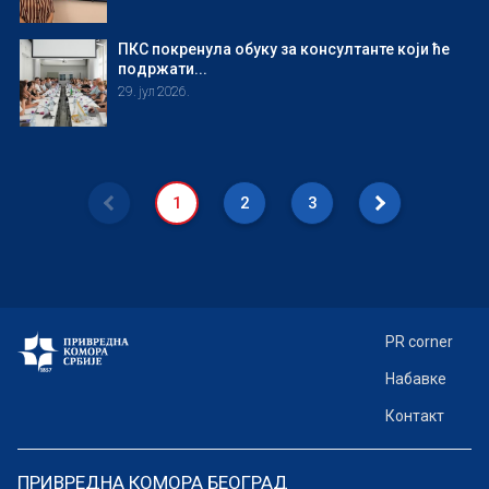
ПКС покренула обуку за консултанте који ће
подржати...
29. јул 2026.
1
2
3
PR corner
Набавке
Контакт
ПРИВРЕДНА КОМОРА БЕОГРАД